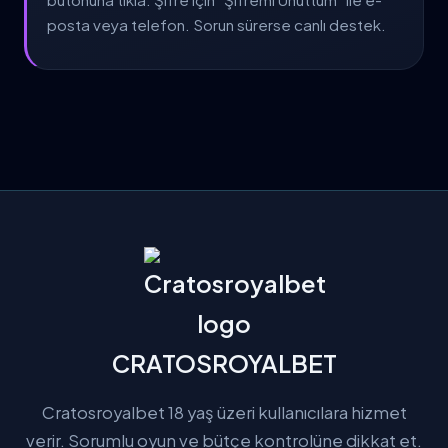
posta veya telefon. Sorun sürerse canlı destek.
CRATOSROYALBET
Cratosroyalbet 18 yaş üzeri kullanıcılara hizmet
verir. Sorumlu oyun ve bütçe kontrolüne dikkat et.