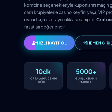
kombine seçenekleriyle kuponlarını maçın g
canlı krupiyelerle casino keyfini yaşa, VIP p
oynadıkça özel ayrıcalıklara sahip ol.
Cratosr
fırsatları değerlendir.
HIZLI KAYIT OL
HEMEN GİRİ
10dk
5000+
ORTALAMA ÇEKİM
GÜNLÜK BAHİS
SÜRESİ
MARKETİ