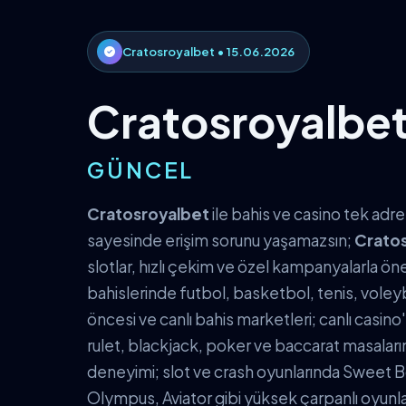
Cratosroyalbet • 15.06.2026
Cratosroyalbe
GÜNCEL
Cratosroyalbet
ile bahis ve casino tek adre
sayesinde erişim sorunu yaşamazsın;
Crato
slotlar, hızlı çekim ve özel kampanyalarla ön
bahislerinde futbol, basketbol, tenis, voley
öncesi ve canlı bahis marketleri; canlı casin
rulet, blackjack, poker ve baccarat masalar
deneyimi; slot ve crash oyunlarında Sweet 
Olympus, Aviator gibi yüksek çarpanlı oyunla