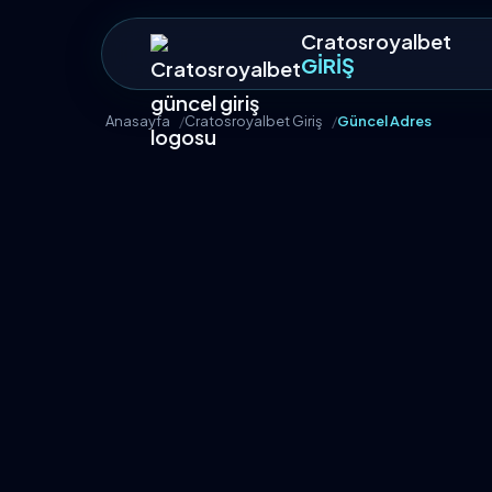
Cratosroyalbet
GİRİŞ
Anasayfa
Cratosroyalbet Giriş
Güncel Adres