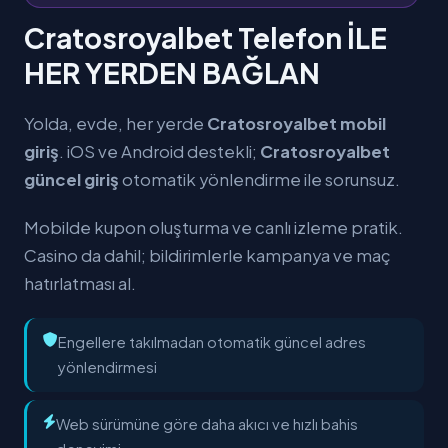
Cratosroyalbet Telefon İLE
HER YERDEN BAĞLAN
Yolda, evde, her yerde
Cratosroyalbet mobil
giriş
. iOS ve Android destekli;
Cratosroyalbet
güncel giriş
otomatik yönlendirme ile sorunsuz.
Mobilde kupon oluşturma ve canlı izleme pratik.
Casino da dahil; bildirimlerle kampanya ve maç
hatırlatması al.
Engellere takılmadan otomatik güncel adres
yönlendirmesi
Web sürümüne göre daha akıcı ve hızlı bahis