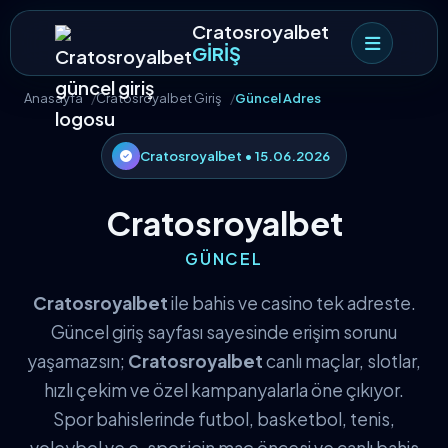
Cratosroyalbet
GİRİŞ
Anasayfa
Cratosroyalbet Giriş
Güncel Adres
Cratosroyalbet • 15.06.2026
Cratosroyalbet
GÜNCEL
Cratosroyalbet
ile bahis ve casino tek adreste.
Güncel giriş sayfası sayesinde erişim sorunu
yaşamazsın;
Cratosroyalbet
canlı maçlar, slotlar,
hızlı çekim ve özel kampanyalarla öne çıkıyor.
Spor bahislerinde futbol, basketbol, tenis,
voleybol ve e-spor için maç öncesi ve canlı bahis