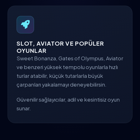
SLOT, AVIATOR VE POPÜLER
OYUNLAR
Sweet Bonanza, Gates of Olympus, Aviator
ve benzeri yüksek tempolu oyunlarla hızlı
turlar atabilir, küçük tutarlarla büyük
çarpanları yakalamayı deneyebilirsin.
Güvenilir sağlayıcılar, adil ve kesintisiz oyun
sunar.