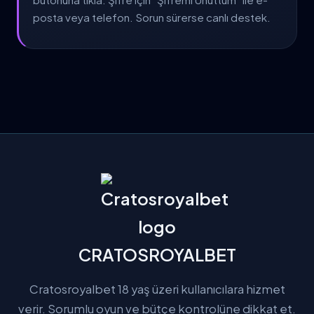
posta veya telefon. Sorun sürerse canlı destek.
CRATOSROYALBET
Cratosroyalbet 18 yaş üzeri kullanıcılara hizmet
verir. Sorumlu oyun ve bütçe kontrolüne dikkat et.