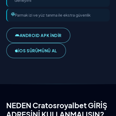
deneyimi
Parmak izi ve yüz tanıma ile ekstra güvenlik
ANDROID APK İNDİR
IOS SÜRÜMÜNÜ AL
NEDEN Cratosroyalbet GİRİŞ
ADRESİNİ KULLANMALISIN?